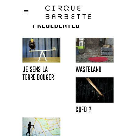
Créations
précédentes
Je sens la
Wasteland
terre bouger
Cqfd ?